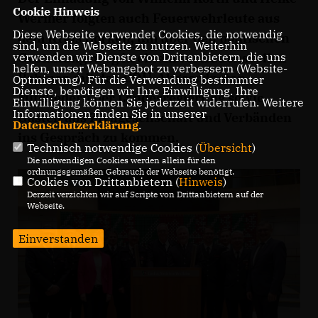
Cookie Hinweis
Wermer folgten auch Feuerwehrleute aus
Diese Webseite verwendet Cookies, die notwendig
dem Kreis Borken, um über den politischen
sind, um die Webseite zu nutzen. Weiterhin
verwenden wir Dienste von Drittanbietern, die uns
Gestaltungsweg in einem vertrauensvollen
helfen, unser Webangebot zu verbessern (Website-
Rahmen mit den CDU-Abgeordneten,
Optmierung). Für die Verwendung bestimmter
Dienste, benötigen wir Ihre Einwilligung. Ihre
Mitgliedern der Landesregierung sowie
Einwilligung können Sie jederzeit widerrufen. Weitere
Informationen finden Sie in unserer
Gästen aus Zivilgesellschaft und Verbänden
Datenschutzerklärung
.
ins Gespräch zu kommen.
Technisch notwendige Cookies (
Übersicht
)
Die notwendigen Cookies werden allein für den
ordnungsgemäßen Gebrauch der Webseite benötigt.
Cookies von Drittanbietern (
Hinweis
)
Derzeit verzichten wir auf Scripte von Drittanbietern auf der
Webseite.
Einverstanden