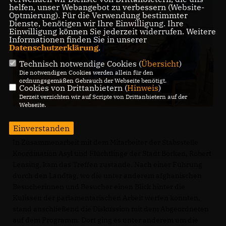
helfen, unser Webangebot zu verbessern (Website-
Optmierung). Für die Verwendung bestimmter
Dienste, benötigen wir Ihre Einwilligung. Ihre
Einwilligung können Sie jederzeit widerrufen. Weitere
Informationen finden Sie in unserer
Datenschutzerklärung
.
Technisch notwendige Cookies (
Übersicht
)
Die notwendigen Cookies werden allein für den
ordnungsgemäßen Gebrauch der Webseite benötigt.
Cookies von Drittanbietern (
Hinweis
)
Derzeit verzichten wir auf Scripte von Drittanbietern auf der
Webseite.
Einverstanden
In Zusammenarbeit mit dem Mitarbeiter der Stabsstelle
Koordination Asyl und Flüchtlinge der Stadt Borken, Robert
Lensing, kam das Treffen zustande. Nach einer Führung
durch den Landtag, wo die unter anderem afghanischen
Besucherinnen und Besucher einen Blick hinter die
Kulissen der parlamentarischen Arbeit werfen konnten,
stand anschließend die Diskussion mit dem Abgeordneten
auf dem Programm. Dort ging es unter anderem um die