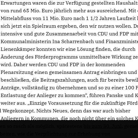
Erwartungen waren die zur Verfügung gestellten Haushalt
von rund 65 Mio. Euro jährlich mehr aus ausreichend. Mit
Mittelabfluss von 11 Mio. Euro nach 1 1/2 Jahren Laufzeit 
sich jetzt ein Spielraum ergeben, den wir nutzen wollen. 
intensive und gute Zusammenarbeit von CDU und FDP mi
Kommunalministerin Ina Scharrenbach und Finanzministe
Lienenkämper konnten wir eine Lösung finden, die durch
Änderung des Förderprogramms unmittelbare Wirkung ze
wird. Daher werden CDU und FDP in der kommenden
Plenarsitzung einen gemeinsamen Antrag einbringen un
beschließen, die Beitragszahlungen, auch für bereits bewil
Anträge, vollständig zu übernehmen und so zu einer 100 
Entlastung der Anlieger zu kommen“, führen Panske und 
weiter aus. „Einzige Voraussetzung für die zukünftige För
d Wegekonzept. Nichts Neues, denn das war auch bisher
 Anliegern in Kommunen, die noch nicht über ein solches 
en so rasch als möglich, spätestens
bis zum 30. Juni
, gem
eiten, wie die Verpflichtung zur Erhebung von