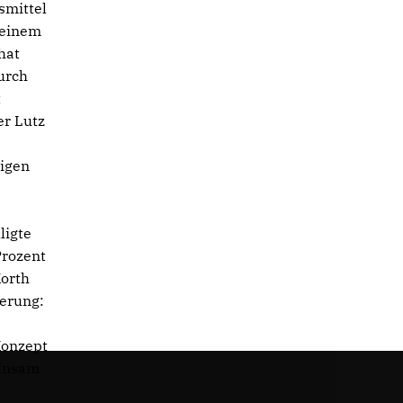
smittel
 einem
hat
Durch
t
r Lutz
igen
d
ligte
Prozent
Korth
derung:
Konzept
einsam