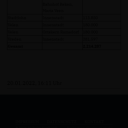
Bahnhof Reken,
Maria Veen
Stadtlohn
Innenstadt
113.850
Velen
Innenstadt
180.000
Velen
Ortskern Ramsdorf
180.000
Vreden
Innenstadt
281.597
Gesamt
2.214.287
20.01.2022, 16:11 Uhr
IMPRESSUM
DATENSCHUTZ
KONTAKT
© 2026 Wilhelm Korth MdL
Realisation: Sharkness Media