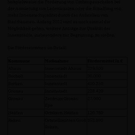
beispielsweise die Förderung von Umbaupauschalen bei
der Anmietung von Ladenlokalen oder die Schaffung von
mehr Innenstadtqualität durch das Aufstellen von
Stadtbäumen. Anfang 2022 wird es noch einmal die
Möglichkeit geben, weitere Anträge zur Qualität der
Innenstädte, insbesondere zur Begrünung, zu stellen.
Die Fördersummen im Detail:
Kommune
Maßnahme
Fördermittel in
Ahaus
Innenstadt Ahaus
229.500
Bocholt
Innenstadt
90.000
Borken
Innenstadt
410.250
Gronau
Innenstadt
228.420
Gronau
Zentrum Gronau
27.000
Epe
Heiden
Ortskern Heiden
120.780
Reken
Ortsteilzentren Groß
352.890
Reken,