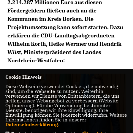
2.214.287 Millionen Euro aus diesen
Fördergeldern fließen auch an die
Kommunen im Kreis Borken. Die
Projektumsetzung kann sofort starten. Dazu
erklären die CDU-Landtagsabgeordneten
Wilhelm Korth, Heike Wermer und Hendrik
Wüst, Ministerpräsident des Landes
Nordrhein-Westfalen:
Cookie Hinweis
Diese Webseite verwendet Cookies, die notwendig
sind, um die Webseite zu nutzen. Weiterhin
verwenden wir Dienste von Drittanbietern, die uns
helfen, unser Webangebot zu verbessern (Website-
Optmierung). Für die Verwendung bestimmter
Dienste, benötigen wir Ihre Einwilligung. Ihre
Einwilligung können Sie jederzeit widerrufen. Weitere
Informationen finden Sie in unserer
Datenschutzerklärung
.