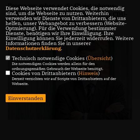
Programm gehen an die Christophorus-
Diese Webseite verwendet Cookies, die notwendig
sind, um die Webseite zu nutzen. Weiterhin
Kliniken in Coesfeld. Dazu erklärt der CDU-
verwenden wir Dienste von Drittanbietern, die uns
Landtagsabgeordnete Wilhelm Korth:
helfen, unser Webangebot zu verbessern (Website-
Optmierung). Für die Verwendung bestimmter
Dienste, benötigen wir Ihre Einwilligung. Ihre
Einwilligung können Sie jederzeit widerrufen. Weitere
Informationen finden Sie in unserer
Datenschutzerklärung
.
Technisch notwendige Cookies (
Übersicht
)
Die notwendigen Cookies werden allein für den
ordnungsgemäßen Gebrauch der Webseite benötigt.
Cookies von Drittanbietern (
Hinweis
)
Derzeit verzichten wir auf Scripte von Drittanbietern auf der
Webseite.
Einverstanden