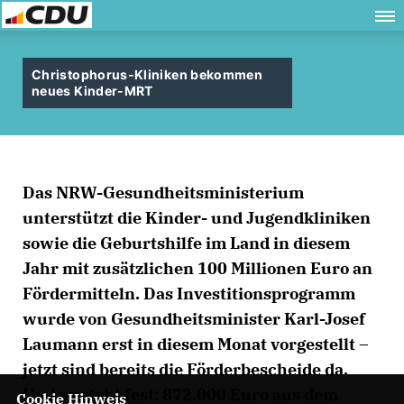
Christophorus-Kliniken bekommen
neues Kinder-MRT
Das NRW-Gesundheitsministerium
unterstützt die Kinder- und Jugendkliniken
sowie die Geburtshilfe im Land in diesem
Jahr mit zusätzlichen 100 Millionen Euro an
Fördermitteln. Das Investitionsprogramm
wurde von Gesundheitsminister Karl-Josef
Laumann erst in diesem Monat vorgestellt –
jetzt sind bereits die Förderbescheide da.
Und so steht fest: 872.000 Euro aus dem
Cookie Hinweis