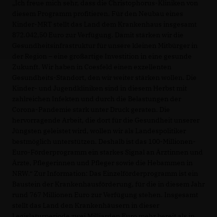
Ich freue mich sehr, dass die Christophorus-Kliniken von
diesem Programm profitieren. Für den Neubau eines
Kinder-MRT stellt das Land dem Krankenhaus insgesamt
872.042,50 Euro zur Verfügung. Damit stärken wir die
Gesundheitsinfrastruktur für unsere kleinen Mitbürger in
der Region – eine großartige Investition in eine gesunde
Zukunft. Wir haben in Coesfeld einen exzellenten
Gesundheits-Standort, den wir weiter stärken wollen. Die
Kinder- und Jugendkliniken sind in diesem Herbst mit
zahlreichen Infekten und durch die Belastungen der
Corona-Pandemie stark unter Druck geraten. Die
hervorragende Arbeit, die dort für die Gesundheit unserer
Jüngsten geleistet wird, wollen wir als Landespolitiker
bestmöglich unterstützen. Deshalb ist das 100-Millionen-
Euro-Förderprogramm ein starkes Signal an Ärztinnen und
Ärzte, Pflegerinnen und Pfleger sowie die Hebammen in
NRW.“ Zur Information: Das Einzelförderprogramm ist ein
Baustein der Krankenhausförderung, für die in diesem Jahr
rund 767 Millionen Euro zur Verfügung stehen. Insgesamt
stellt das Land den Krankenhäusern in dieser
Legislaturperiode zwei Milliarden Euro mehr bereit als in