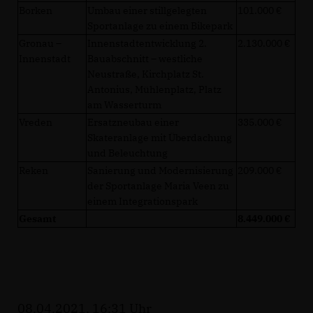
Borken
Umbau einer stillgelegten
101.000
Sportanlage zu einem Bikepark
Gronau –
Innenstadtentwicklung 2.
2.130.000
Innenstadt
Bauabschnitt – westliche
Neustraße, Kirchplatz St.
Antonius, Mühlenplatz, Platz
am Wasserturm
Vreden
Ersatzneubau einer
335.000
Skateranlage mit Überdachung
und Beleuchtung
Reken
Sanierung und Modernisierung
209.000
der Sportanlage Maria Veen zu
einem Integrationspark
Gesamt
8.449.000
08.04.2021, 16:31 Uhr