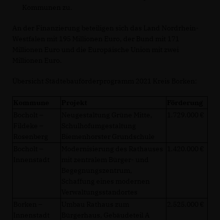
Kommunen zu.
An der Finanzierung beteiligen sich das Land Nordrhein-
Westfalen mit 195 Millionen Euro, der Bund mit 171
Millionen Euro und die Europäische Union mit zwei
Millionen Euro.
Übersicht Städtebauförderprogramm 2021 Kreis Borken:
Kommune
Projekt
Förderung
Bocholt –
Neugestaltung Grüne Mitte,
1.729.000
Fildeke –
Schulhofumgestaltung
Rosenberg
Biemenhorster Grundschule
Bocholt –
Modernisierung des Rathauses
1.420.000
Innenstadt
mit zentralem Bürger- und
Begegnungszentrum,
Schaffung eines modernen
Verwaltungsstandortes
Borken –
Umbau Rathaus zum
2.525.000
Innenstadt
Bürgerhaus, Gebäudeteil A