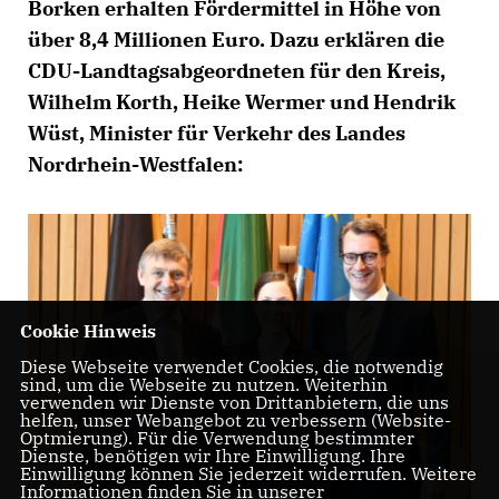
Borken erhalten Fördermittel in Höhe von
über 8,4 Millionen Euro. Dazu erklären die
CDU-Landtagsabgeordneten für den Kreis,
Wilhelm Korth, Heike Wermer und Hendrik
Wüst, Minister für Verkehr des Landes
Nordrhein-Westfalen:
Cookie Hinweis
Diese Webseite verwendet Cookies, die notwendig
sind, um die Webseite zu nutzen. Weiterhin
verwenden wir Dienste von Drittanbietern, die uns
helfen, unser Webangebot zu verbessern (Website-
Optmierung). Für die Verwendung bestimmter
Dienste, benötigen wir Ihre Einwilligung. Ihre
Einwilligung können Sie jederzeit widerrufen. Weitere
Informationen finden Sie in unserer