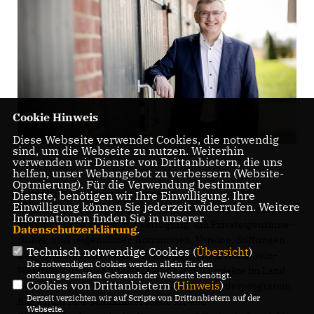
Cookie Hinweis
Diese Webseite verwendet Cookies, die notwendig
sind, um die Webseite zu nutzen. Weiterhin
verwenden wir Dienste von Drittanbietern, die uns
helfen, unser Webangebot zu verbessern (Website-
Optmierung). Für die Verwendung bestimmter
Jetzt hat die Landesregierung das
Dienste, benötigen wir Ihre Einwilligung. Ihre
Einwilligung können Sie jederzeit widerrufen. Weitere
Denkmalförderprogramm für 2022 vorgestellt. Mehr als 30
Informationen finden Sie in unserer
Millionen Euro stehen zur Verfügung, um Privateigentüme-
Datenschutzerklärung
.
rinnen und -eigentümer, Kommunen, Vereine, Stiftungen
Technisch notwendige Cookies (
Übersicht
)
und Kirchen beim Erhalt von Denkmälern in Nordrhein-
Die notwendigen Cookies werden allein für den
Westfalen zu unterstützen. Mehr als 360 Projekte im Land
ordnungsgemäßen Gebrauch der Webseite benötigt.
Cookies von Drittanbietern (
Hinweis
)
werden gefördert. 590.000 Euro aus dem Förderprogramm
Derzeit verzichten wir auf Scripte von Drittanbietern auf der
fließen als Pau-schalmittel sowie für vier
Webseite.