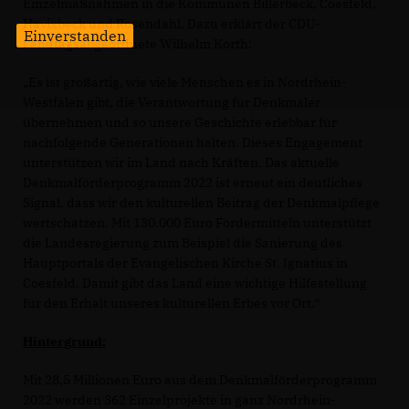
Einzelmaßnahmen in die Kommunen Billerbeck, Coesfeld,
Havixbeck und Rosendahl. Dazu erklärt der CDU-
Einverstanden
Landtagsabgeordnete Wilhelm Korth:
Es ist großartig, wie viele Menschen es in Nordrhein-
Westfalen gibt, die Verantwortung für Denkmäler
übernehmen und so unsere Geschichte erlebbar für
nachfolgende Generationen halten. Dieses Engagement
unterstützen wir im Land nach Kräften. Das aktuelle
Denkmalförderprogramm 2022 ist erneut ein deutliches
Signal, dass wir den kulturellen Beitrag der Denkmalpflege
wertschätzen. Mit 130.000 Euro Fördermitteln unterstützt
die Landesregierung zum Beispiel die Sanierung des
Hauptportals der Evangelischen Kirche St. Ignatius in
Coesfeld. Damit gibt das Land eine wichtige Hilfestellung
für den Erhalt unseres kulturellen Erbes vor Ort.“
Hintergrund:
Mit 28,5 Millionen Euro aus dem Denkmalförderprogramm
2022 werden 362 Einzelprojekte in ganz Nordrhein-