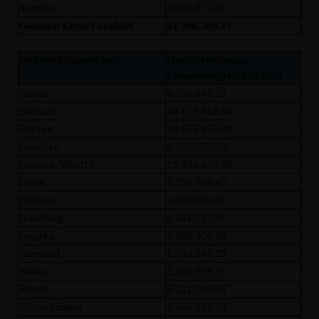
Senden
4.700.272,28
Gesamt: Kreis Coesfeld
81.906.306,91
Gebietskörperschaft
Modellrechnung
Finanzausgleich in EUR
Ahaus
6.050.645,26
Bocholt
24.179.618,06
Borken
10.975.356,03
Gescher
4.852.772,30
Gronau (Westf.)
19.434.653,88
Heek
1.750.708,67
Heiden
1.532.630,53
Isselburg
4.541.717,91
Legden
1.508.406,56
Raesfeld
1.833.248,23
Reken
2.305.039,76
Rhede
5.211.069,65
Schöppingen
1.650.669,74