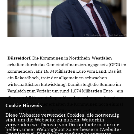
Düsseldorf.
Die Kommunen in Nordrhein-Westfalen
erhalten durch das Gemeindefinanzierungsgesetz (GFG) im
kommenden Jahr 16,84 Milliarden Euro vom Land. Das ist
ein Rekordhoch, trotz der allgemeinen schwachen
wirtschaftlichen Entwicklung. Damit steigt die Summe im
Vergleich zum Vorjahr um rund 1,074 Milliarden Euro – ein
Plus von 6,8 Prozent. Gegenüber den bisherigen Annahmen
aus diesem Sommer erhalten die Kommunen noch einmal
Cookie Hinweis
390 Millionen Euro mehr. Mit der jetzt vorliegenden
Diese Webseite verwendet Cookies, die notwendig
Modellrechnung erhalten die Kommunen eine
sind, um die Webseite zu nutzen. Weiterhin
Planungsgrundlage zur Aufstellung ihrer Haushalte für
verwenden wir Dienste von Drittanbietern, die uns
helfen, unser Webangebot zu verbessern (Website-
2026.