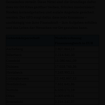
Gemeinden verteilt. Diese Mittel sind die Grundlage dafür,
dass vor Ort Kitas geöffnet bleiben, Schulen modernisiert,
Straßen instandgehalten und soziale Angebote gesichert
werden. Das GFG sorgt dafür, dass jede Kommune –
unabhängig von ihrer Finanzkraft – ihre Aufgaben erfüllen
und das Leben der Menschen vor Ort gestalten kann.
Gebietskörperschaft
Modellrechnung
Finanzausgleich in EUR
Ascheberg
2.807.864,13
Billerbeck
2.214.341,50
Coesfeld
13.080.661,09
Dülmen
17.018.765,36
Havixbeck
7.243.992,11
Lüdinghausen
12.442.657,12
Nordkirchen
7.651.641,86
Nottuln
6.520.171,18
Olfen
6.009.698,01
Rosendahl
2.216.242,27