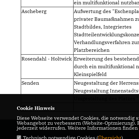
ein multifunktional nutzbar
Ascheberg
Aufwertung des "Eschenpla
privater Baumaßnahmen zu
Stadtbildes, Integriertes
Stadtteilentwicklungskonze
Verhandlungsverfahren zu
Platzbereichen
Rosendahl - Holtwick
Erweiterung des bestehen
durch ein multifunktional 
Kleinspielfeld
Senden
Neugestaltung der Herrens
Neugestaltung Innenstadts
Umgestaltung des Platzes "
Gesamt
Cookie Hinweis
Diese Webseite verwendet Cookies, die notwendig si
Webangebot zu verbessern (Website-Optmierung). Fü
jederzeit widerrufen. Weitere Informationen finden
Technisch notwendige Cookies (
Übersicht
)