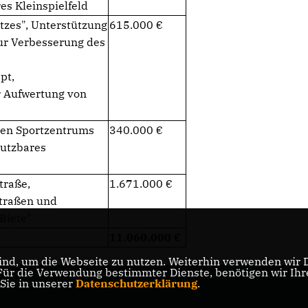
es Kleinspielfeld
tzes", Unterstützung
615.000
r Verbesserung des
pt,
r Aufwertung von
den Sportzentrums
340.000
nutzbares
traße,
1.671.000
traßen und
Biete"
11.060.000
nd, um die Webseite zu nutzen. Weiterhin verwenden wir Di
r die Verwendung bestimmter Dienste, benötigen wir Ihre 
 Sie in unserer
Datenschutzerklärung
.