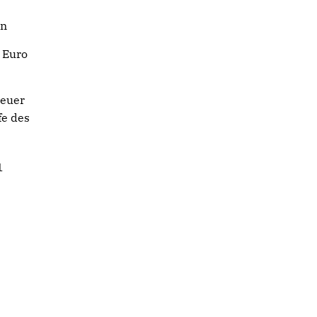
en
 Euro
neuer
fe des
1