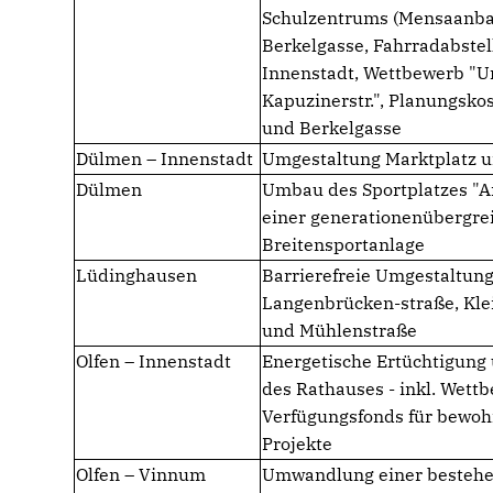
Schulzentrums (Mensaanba
Berkelgasse, Fahrradabste
Innenstadt, Wettbewerb "
Kapuzinerstr.", Planungsko
und Berkelgasse
Dülmen – Innenstadt
Umgestaltung Marktplatz u
Dülmen
Umbau des Sportplatzes "A
einer generationenübergre
Breitensportanlage
Lüdinghausen
Barrierefreie Umgestaltung
Langenbrücken-straße, Kle
und Mühlenstraße
Olfen – Innenstadt
Energetische Ertüchtigung
des Rathauses - inkl. Wettbe
Verfügungsfonds für bewo
Projekte
Olfen – Vinnum
Umwandlung einer bestehen