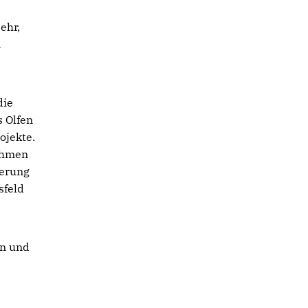
ehr,
m
die
 Olfen
ojekte.
ahmen
ierung
sfeld
en und