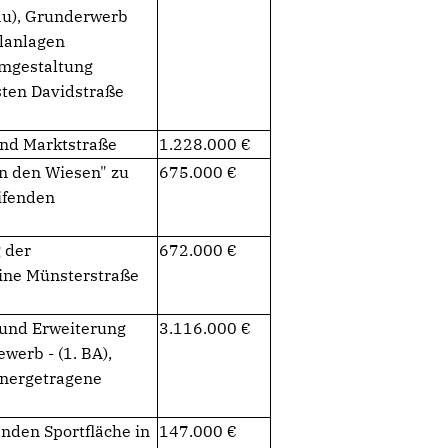
u), Grunderwerb
llanlagen
Umgestaltung
sten Davidstraße
nd Marktstraße
1.228.000
n den Wiesen" zu
675.000
ifenden
 der
672.000
ine Münsterstraße
 und Erweiterung
3.116.000
werb - (1. BA),
hnergetragene
den Sportfläche in
147.000