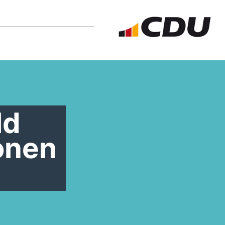
ld
ionen