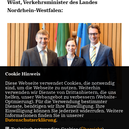
Wüst, Verkehrsminister des Landes
Nordrhein-Westfalen:
Cookie Hinweis
Diese Webseite verwendet Cookies, die notwendig
sind, um die Webseite zu nutzen. Weiterhin
verwenden wir Dienste von Drittanbietern, die uns
helfen, unser Webangebot zu verbessern (Website-
Optmierung). Für die Verwendung bestimmter
Dienste, benötigen wir Ihre Einwilligung. Ihre
Einwilligung können Sie jederzeit widerrufen. Weitere
Informationen finden Sie in unserer
Datenschutzerklärung
.
Fahrrad, Pedelec oder zu Fuß – wir wollen mit der
Förderung der Nahmobilität ein attraktives