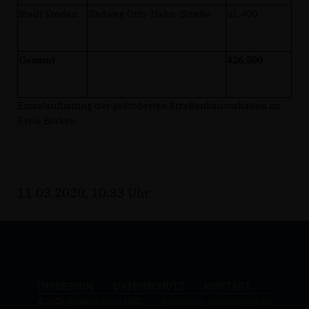
Stadt Vreden
Radweg Otto-Hahn-Straße
51.400
Gesamt
426.500
Einzelauflistung der geförderten Straßenbauvorhaben im
Kreis Borken
11.03.2020, 10:33 Uhr
IMPRESSUM
DATENSCHUTZ
KONTAKT
© 2026 Wilhelm Korth MdL
Realisation: Sharkness Media