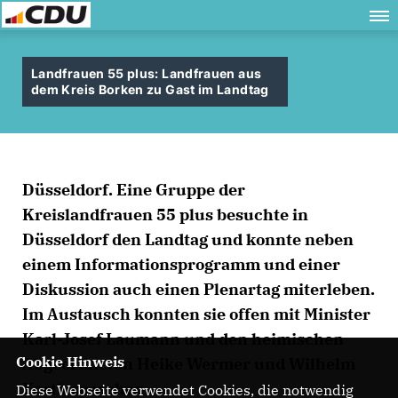
Landfrauen 55 plus: Landfrauen aus
dem Kreis Borken zu Gast im Landtag
Düsseldorf. Eine Gruppe der
Kreislandfrauen 55 plus besuchte in
Düsseldorf den Landtag und konnte neben
einem Informationsprogramm und einer
Diskussion auch einen Plenartag miterleben.
Im Austausch konnten sie offen mit Minister
Karl-Josef Laumann und den heimischen
Cookie Hinweis
Abgeordneten Heike Wermer und Wilhelm
Korth sprechen.
Diese Webseite verwendet Cookies, die notwendig