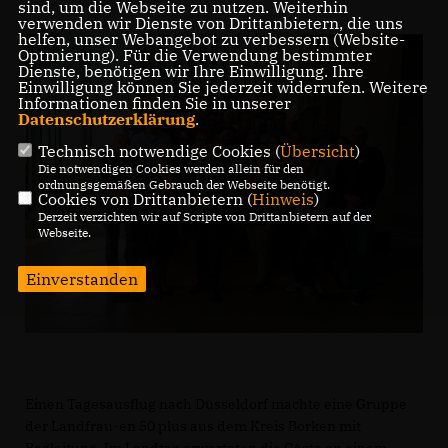
sind, um die Webseite zu nutzen. Weiterhin
verwenden wir Dienste von Drittanbietern, die uns
helfen, unser Webangebot zu verbessern (Website-
Optmierung). Für die Verwendung bestimmter
Dienste, benötigen wir Ihre Einwilligung. Ihre
Einwilligung können Sie jederzeit widerrufen. Weitere
Informationen finden Sie in unserer
Datenschutzerklärung
.
Technisch notwendige Cookies (
Übersicht
)
Die notwendigen Cookies werden allein für den
ordnungsgemäßen Gebrauch der Webseite benötigt.
Cookies von Drittanbietern (
Hinweis
)
Derzeit verzichten wir auf Scripte von Drittanbietern auf der
Webseite.
Einverstanden
Einen Tagesausflug nach Düsseldorf machte eine Gruppe
der Landfrau-en 50 plus aus dem Kreis Borken mit
Begleitung. Im Landtag erwarteten die Gäste an einem