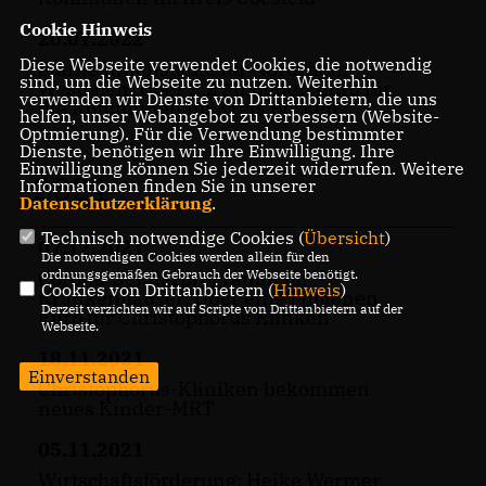
Cookie Hinweis
20.01.2022
Diese Webseite verwendet Cookies, die notwendig
Starke Innenstädte für Nordrhein-
sind, um die Webseite zu nutzen. Weiterhin
Westfalen: Über 2,2 Millionen Euro für
verwenden wir Dienste von Drittanbietern, die uns
die Kommunen im Kreis Borken
helfen, unser Webangebot zu verbessern (Website-
Optmierung). Für die Verwendung bestimmter
Dienste, benötigen wir Ihre Einwilligung. Ihre
Einwilligung können Sie jederzeit widerrufen. Weitere
2021
Informationen finden Sie in unserer
Datenschutzerklärung
.
Technisch notwendige Cookies (
Übersicht
)
07.12.2021
Die notwendigen Cookies werden allein für den
ordnungsgemäßen Gebrauch der Webseite benötigt.
Corona-Sonderprogramm für
Cookies von Drittanbietern (
Hinweis
)
Krankenhäuser: Über eine Millionen
Derzeit verzichten wir auf Scripte von Drittanbietern auf der
Euro für Christophorus Klinken
Webseite.
18.11.2021
Einverstanden
Christophorus-Kliniken bekommen
neues Kinder-MRT
05.11.2021
Wirtschaftsförderung: Heike Wermer